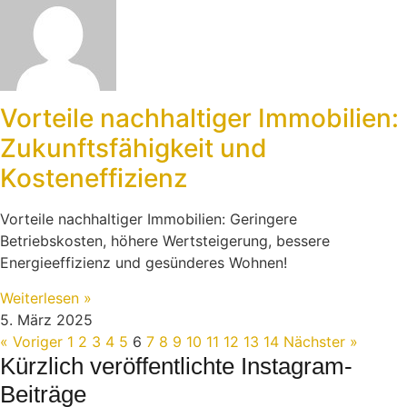
Vorteile nachhaltiger Immobilien:
Zukunftsfähigkeit und
Kosteneffizienz
Vorteile nachhaltiger Immobilien: Geringere
Betriebskosten, höhere Wertsteigerung, bessere
Energieeffizienz und gesünderes Wohnen!
Weiterlesen »
5. März 2025
« Voriger
1
2
3
4
5
6
7
8
9
10
11
12
13
14
Nächster »
Kürzlich veröffentlichte Instagram-
Beiträge