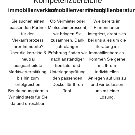
Kompetenzbereiche
Immobilienverkauf
Immobilienvermietung
Immobilienberatu
Sie suchen einen
Ob Vermieter oder
Wie bereits im
passenden Partner
Mietsuchinteressent,
Firmennamen
für den
wir bringen Sie
integriert, dreht sich
Verkaufsprozess
zusammen. Dank
bei uns alles um die
Ihrer Immobilie?
jahrelanger
Beratung im
Über die korrekte &
Erfahrung finden wir
Immobilienbereich.
neutral
nach anständiger
Kommen Sie gerne
ausgearbeitete
Bonitäts- und
mit Ihrem
Marktwertermittlung,
Unterlagenprüfung
individuellen
bis hin zum
den passenden
Anliegen auf uns zu
erfolgreichen
Deckel für Ihren
und wir befassen
Beurkundungstermin.
Topf.
uns mit einer
Wir sind stets für Sie
Lösung.
da und erreichbar.