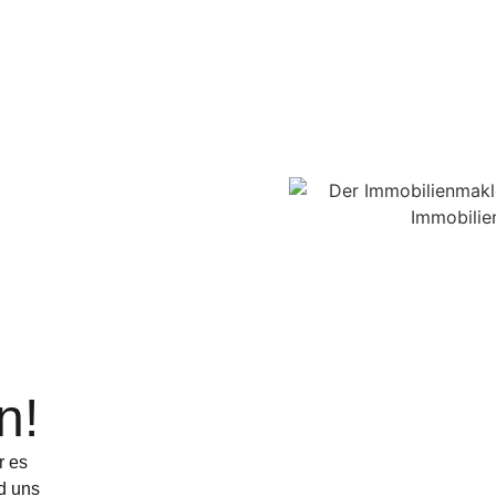
n!
r es
d uns