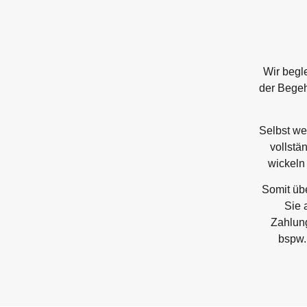
Wir begle
der Begeh
Selbst we
vollstä
wickeln
Somit übe
Sie 
Zahlun
bspw.