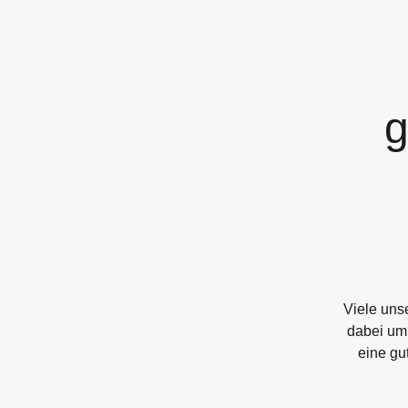
g
Viele uns
dabei um 
eine gu