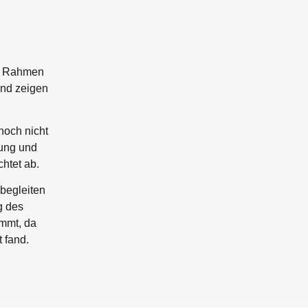
Im Rahmen
und zeigen
noch nicht
lung und
htet ab.
 begleiten
g des
mmt, da
 fand.