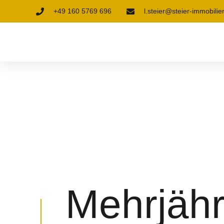
+49 160 5769 696
l.steier@steier-immobilie
Mehrjähr