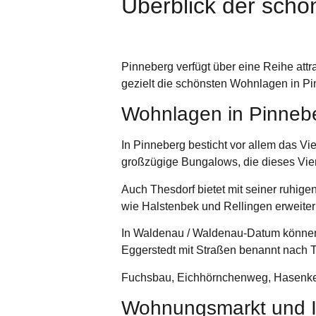
Überblick der sch
Pinneberg verfügt über eine Reihe attra
gezielt die schönsten Wohnlagen in Pi
Wohnlagen in Pinnebe
In Pinneberg besticht vor allem das Vie
großzügige Bungalows, die dieses Vie
Auch
Thesdorf
bietet mit seiner ruhi
wie
Halstenbek
und
Rellingen
erweiter
In
Waldenau
/
Waldenau-Datum
können 
Eggerstedt
mit Straßen benannt nach 
Fuchsbau, Eichhörnchenweg, Hasenkeh
Wohnungsmarkt und I