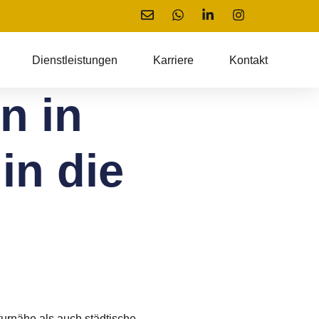
Dienstleistungen
Karriere
Kontakt
n in
in die
turnähe
als auch
städtische