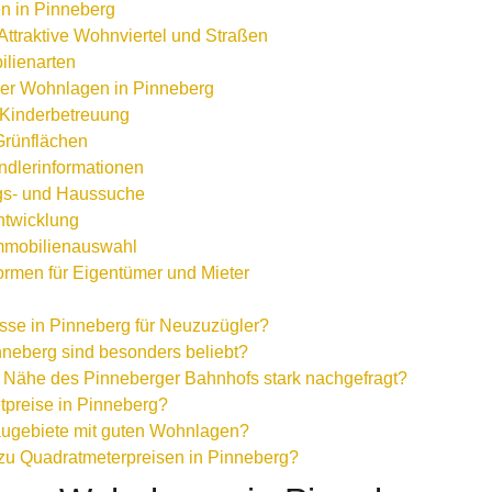
n in Pinneberg
ttraktive Wohnviertel und Straßen
lienarten
 der Wohnlagen in Pinneberg
 Kinderbetreuung
Grünflächen
dlerinformationen
ngs- und Haussuche
ntwicklung
 Immobilienauswahl
formen für Eigentümer und Mieter
sse in Pinneberg für Neuzuzügler?
neberg sind besonders beliebt?
 Nähe des Pinneberger Bahnhofs stark nachgefragt?
etpreise in Pinneberg?
augebiete mit guten Wohnlagen?
 zu Quadratmeterpreisen in Pinneberg?