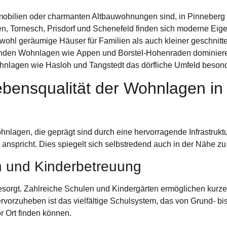
ilien oder charmanten Altbauwohnungen sind, in Pinneberg ist
en
,
Tornesch
,
Prisdorf
und
Schenefeld
finden sich moderne Ei
hl geräumige Häuser für Familien als auch kleiner geschnitten
genden Wohnlagen wie
Appen
und
Borstel-Hohenraden
dominiere
ohnlagen wie
Hasloh
und
Tangstedt
das dörfliche Umfeld besond
Lebensqualität der Wohnlagen i
nlagen, die geprägt sind durch eine hervorragende Infrastruktu
anspricht. Dies spiegelt sich selbstredend auch in der Nähe z
n und Kinderbetreuung
esorgt. Zahlreiche
Schulen
und
Kindergärten
ermöglichen kurze 
orzuheben ist das vielfältige Schulsystem, das von Grund- bis
r Ort finden können.