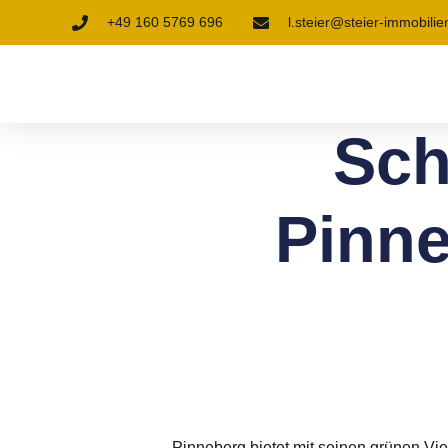
+49 160 5769 696
l.steier@steier-immobilie
Sch
Pinne
Pinneberg bietet mit seinen grünen Vi