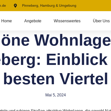
n.de
Pinneberg, Hamburg & Umgebung
Home
Angebote
Wissenswertes
Über Uns
öne Wohnlage
berg: Einblick 
besten Viertel
Mai 5, 2024
erteln und ruhigen Straßen
attraktive Wohnlagen
, die sowohl
Na