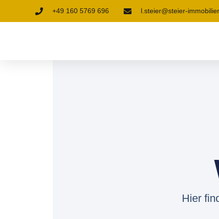
+49 160 5769 696
l.steier@steier-immobilie
Hier fi