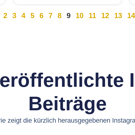
2
3
4
5
6
7
8
9
10
11
12
13
14
eröffentlichte
Beiträge
ie zeigt die kürzlich herausgegebenen Instagr