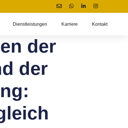
Dienstleistungen
Karriere
Kontakt
en der
d der
ng:
gleich