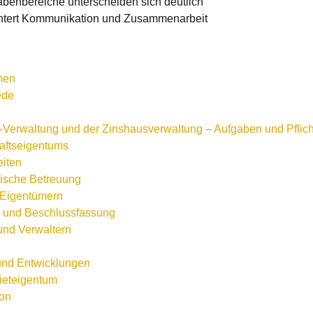
benbereiche unterscheiden sich deutlich
ichtert Kommunikation und Zusammenarbeit
men
ede
Verwaltung und der Zinshausverwaltung – Aufgaben und Pflich
aftseigentums
eiten
rische Betreuung
 Eigentümern
 und Beschlussfassung
und Verwaltern
und Entwicklungen
ieteigentum
ion