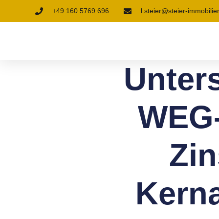
+49 160 5769 696
l.steier@steier-immobilie
Unter
WEG-
Zi
Kerna