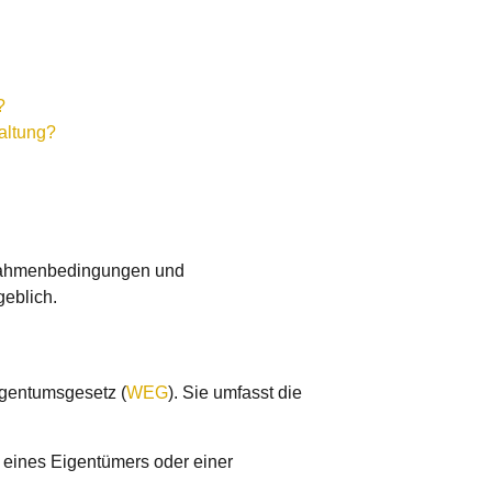
?
altung?
 Rahmenbedingungen und
eblich.
gentumsgesetz (
WEG
). Sie umfasst die
 eines Eigentümers oder einer