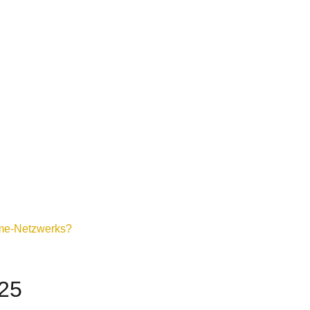
ome-Netzwerks?
025