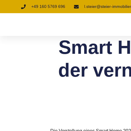
+49 160 5769 696
l.steier@steier-immobilie
Smart H
der ver
Die Vorstellung eines Smart Home 2025