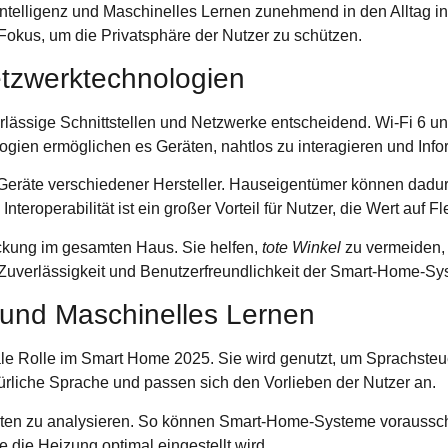
Intelligenz und Maschinelles Lernen zunehmend in den Alltag int
Fokus, um die Privatsphäre der Nutzer zu schützen.
etzwerktechnologien
rlässige Schnittstellen und Netzwerke entscheidend.
Wi-Fi 6
u
ogien ermöglichen es Geräten, nahtlos zu interagieren und Info
Geräte verschiedener Hersteller. Hauseigentümer können dadu
eroperabilität ist ein großer Vorteil für Nutzer, die Wert auf Fle
kung im gesamten Haus. Sie helfen,
tote Winkel
zu vermeiden, 
e Zuverlässigkeit und Benutzerfreundlichkeit der Smart-Home-Sy
z und Maschinelles Lernen
trale Rolle im Smart Home 2025. Sie wird genutzt, um Sprachst
ürliche Sprache und passen sich den Vorlieben der Nutzer an.
alten zu analysieren. So können Smart-Home-Systeme voraussc
e die Heizung optimal eingestellt wird.