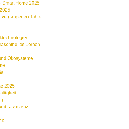
 – Smart Home 2025
 2025
er vergangenen Jahre
rktechnologien
 Maschinelles Lernen
 und Ökosysteme
eme
ät
me 2025
ltigkeit
ng
nd -assistenz
ck